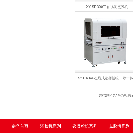
XY-SD300三轴视觉点胶机
XY-D4040在线式选择性喷、涂一
共找到
4
页
59
条相关
鑫华首页
|
灌胶机系列
|
锁螺丝机系列
|
点胶机系列