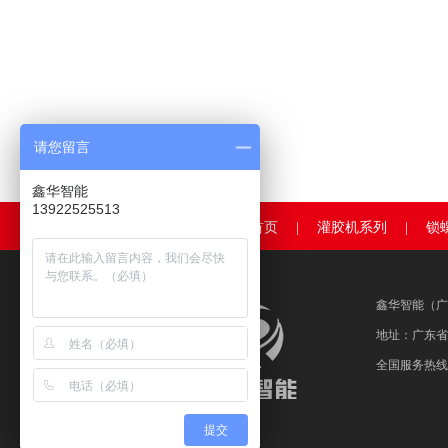
请您留言
鑫华智能
13922525513
鑫华首页
|
灌胶机系列
|
锁
鑫华智能（广
地址：广东省
全国服务热线：400
提交