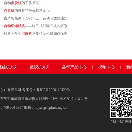
自动
点胶机
的工作原理
点胶机
的设备特色你知道多少
鑫华智能关于2022年五一劳动节放假通知
自动锁螺丝机
——吹气式和吸气式的区别
检查为什么
点胶机
不复位及机器如何保养
螺丝机系列
|
点胶机系列
|
鑫华产品中心
|
视频中心
|
新
东）有限公司 备案号：
粤ICP备2020112420号
东莞市东城街道东城振兴路399-401号 技术支持：
天助云
 860 3307 邮箱：ruiyang@gdruiyang.com
"扫一扫"关