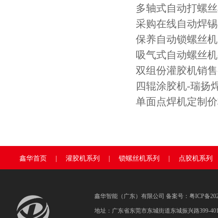
多轴式自动打螺丝
采购在线自动焊锡
保养自动锁螺丝机
吸气式自动螺丝机
双组份灌胶机销售
四辊涂胶机-瑞扬
单面点焊机定制价
鑫华首页
|
灌胶机系列
|
锁螺丝机系列
|
点胶机系列
鑫华智能（广东）有限公司 备案号：
粤ICP备202
地址：广东省东莞市东城街道东城振兴路399-40