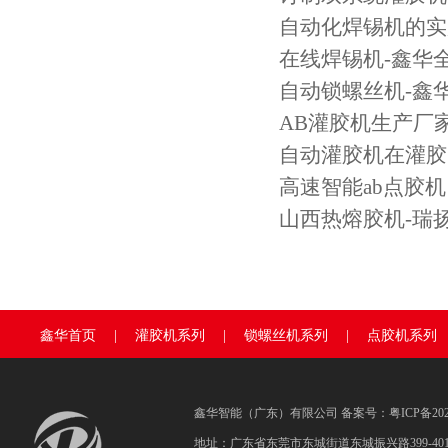
自动化焊锡机的实
在线焊锡机-鑫华
自动锁螺丝机-鑫
AB灌胶机生产厂家
自动灌胶机在灌胶
高速智能ab点胶机
山西热熔胶机-瑞
鑫华首页
|
灌胶机系列
|
锁螺丝机系列
|
点胶机系列
鑫华智能（广东）有限公司 备案号：
粤ICP备202
地址：广东省东莞市东城街道东城振兴路399-40