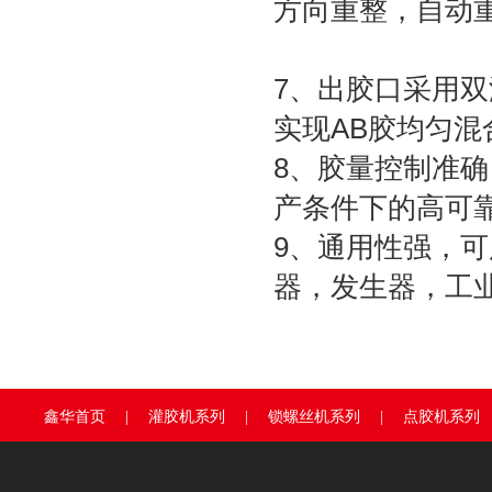
方向重整，自动
7、出胶口采用双
实现AB胶均匀
8、胶量控制准
产条件下
9、通用性强，
器，发生器，工
鑫华首页
|
灌胶机系列
|
锁螺丝机系列
|
点胶机系列